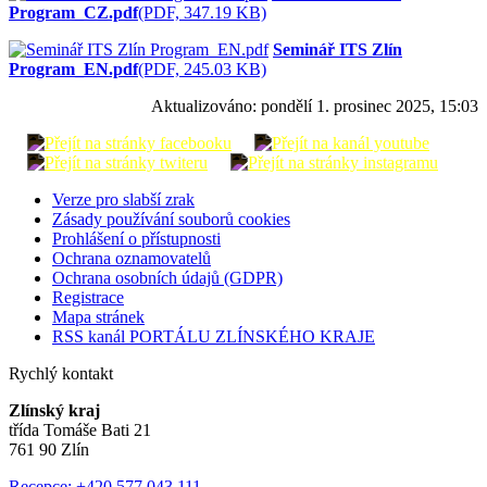
Program_CZ.pdf
(PDF, 347.19 KB)
Seminář ITS Zlín
Program_EN.pdf
(PDF, 245.03 KB)
Aktualizováno:
pondělí 1. prosinec 2025, 15:03
Verze pro slabší zrak
Zásady používání souborů cookies
Prohlášení o přístupnosti
Ochrana oznamovatelů
Ochrana osobních údajů (GDPR)
Registrace
Mapa stránek
RSS kanál PORTÁLU ZLÍNSKÉHO KRAJE
Rychlý kontakt
Zlínský kraj
třída Tomáše Bati 21
761 90 Zlín
Recepce: +420 577 043 111