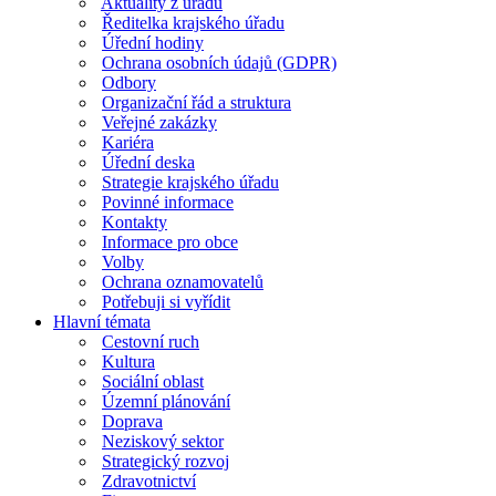
Aktuality z úřadu
Ředitelka krajského úřadu
Úřední hodiny
Ochrana osobních údajů (GDPR)
Odbory
Organizační řád a struktura
Veřejné zakázky
Kariéra
Úřední deska
Strategie krajského úřadu
Povinné informace
Kontakty
Informace pro obce
Volby
Ochrana oznamovatelů
Potřebuji si vyřídit
Hlavní témata
Cestovní ruch
Kultura
Sociální oblast
Územní plánování
Doprava
Neziskový sektor
Strategický rozvoj
Zdravotnictví