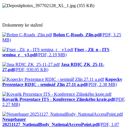
Dokumenty ke stažení
Bohm C-Roads_Zlin.pdf
(PDF, 3.25
MB)
Fiser - Zli_n - ITS
semina_r__v3.pdf
(PDF, 2.19 MB)
Jasa RDIC ZK_25-11-
27.pdf
(PDF, 930.05 KB)
Kopecky
Prezentace RDIC - seminář Zlín 27.11 a.pdf
(PDF, 2.38 MB)
Kovarik Prezentace ITS - Konference Zlínského kraje.pdf
(PDF,
2.27 MB)
Neugebauer
20251127_NationalBody_NationalAccessPoint.pdf
(PDF, 1.07