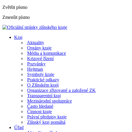
Zvětšit písmo
Zmenšit písmo
Kraj
Aktuality
Orgány kraje
Média a komunikace
Krizové řízení
Pozvánky
Hejtman
Symboly kraje
Praktické odkazy
O Zlínském kraji
Organizace zřizované a založené ZK
Transparentní kraj
Mezinárodní spolupráce
Často hledané
Činnost kraje
Právní předpisy kraje
Zlínský kraj pomáhá
Úřad