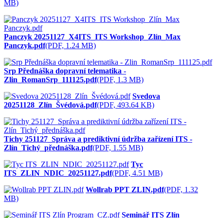
MB)
Panczyk 20251127_X4ITS_ITS Workshop_Zlín_Max
Panczyk.pdf
(PDF, 1.24 MB)
Srp Přednáška dopravní telematika -
Zlin_RomanSrp_111125.pdf
(PDF, 1.3 MB)
Svedova
20251128_Zlín_Švédová.pdf
(PDF, 493.64 KB)
Tichy 251127_Správa a prediktivní údržba zařízení ITS -
Zlín_Tichý_přednáška.pdf
(PDF, 1.55 MB)
Tyc
ITS_ZLIN_NDIC_20251127.pdf
(PDF, 4.51 MB)
Wollrab PPT ZLIN.pdf
(PDF, 1.32
MB)
Seminář ITS Zlín