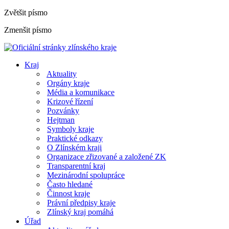
Zvětšit písmo
Zmenšit písmo
Kraj
Aktuality
Orgány kraje
Média a komunikace
Krizové řízení
Pozvánky
Hejtman
Symboly kraje
Praktické odkazy
O Zlínském kraji
Organizace zřizované a založené ZK
Transparentní kraj
Mezinárodní spolupráce
Často hledané
Činnost kraje
Právní předpisy kraje
Zlínský kraj pomáhá
Úřad