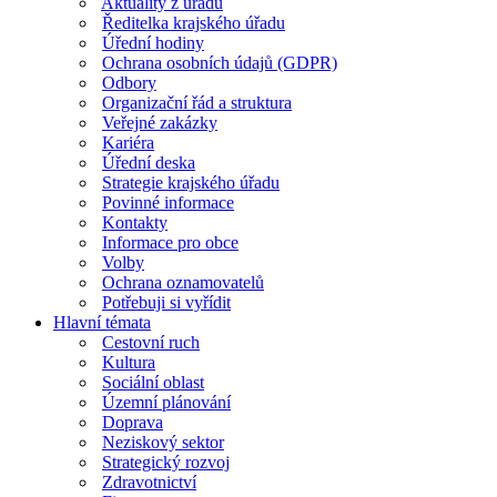
Aktuality z úřadu
Ředitelka krajského úřadu
Úřední hodiny
Ochrana osobních údajů (GDPR)
Odbory
Organizační řád a struktura
Veřejné zakázky
Kariéra
Úřední deska
Strategie krajského úřadu
Povinné informace
Kontakty
Informace pro obce
Volby
Ochrana oznamovatelů
Potřebuji si vyřídit
Hlavní témata
Cestovní ruch
Kultura
Sociální oblast
Územní plánování
Doprava
Neziskový sektor
Strategický rozvoj
Zdravotnictví