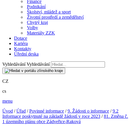
Finance
Podnikání
Školství, mládež a sport
Životní prostředí a zemědělství
Chytrý kraj
Volby
Materiály ZZK
Dotace
Kariéra
Kontakty
Úřední deska
Vyhledávání
Vyhledávání
CZ
cs
menu
Úvod
/
Úřad
/
Povinné informace
/
9. Žádosti o informace
/
9.2
Informace poskytnuté na základě žádostí v roce 2023
/
81. Změna č.
1 územního plánu obce Zádveřice-Raková