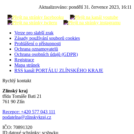
Aktualizováno:
pondělí 31. července 2023, 16:11
Verze pro slabší zrak
Zásady používání souborů cookies
Prohlášení o přístupnosti
Ochrana oznamovatelů
Ochrana osobních údajů (GDPR)
Registrace
Mapa stránek
RSS kanál PORTÁLU ZLÍNSKÉHO KRAJE
Rychlý kontakt
Zlínský kraj
třída Tomáše Bati 21
761 90 Zlín
Recepce: +420 577 043 111
podatelna@zlinskykraj.cz
IČO: 70891320
ID datové schránky: scsbwku