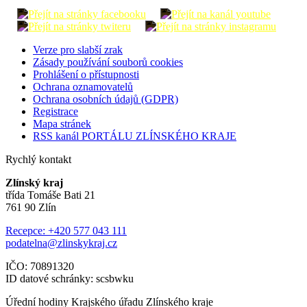
Verze pro slabší zrak
Zásady používání souborů cookies
Prohlášení o přístupnosti
Ochrana oznamovatelů
Ochrana osobních údajů (GDPR)
Registrace
Mapa stránek
RSS kanál PORTÁLU ZLÍNSKÉHO KRAJE
Rychlý kontakt
Zlínský kraj
třída Tomáše Bati 21
761 90 Zlín
Recepce: +420 577 043 111
podatelna@zlinskykraj.cz
IČO: 70891320
ID datové schránky: scsbwku
Úřední hodiny Krajského úřadu Zlínského kraje