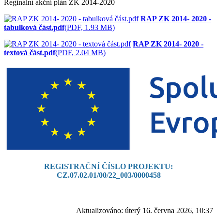
Reginální akční plán ZK 2014-2020
RAP ZK 2014- 2020 -
tabulková část.pdf
(PDF, 1.93 MB)
RAP ZK 2014- 2020 -
textová část.pdf
(PDF, 2.04 MB)
REGISTRAČNÍ ČÍSLO PROJEKTU:
CZ.07.02.01/00/22_003/0000458
Aktualizováno:
úterý 16. června 2026, 10:37