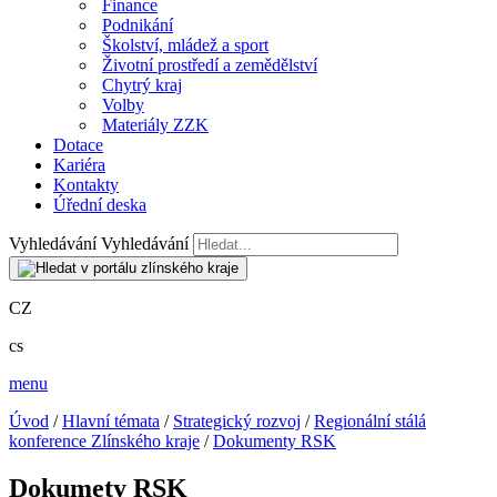
Finance
Podnikání
Školství, mládež a sport
Životní prostředí a zemědělství
Chytrý kraj
Volby
Materiály ZZK
Dotace
Kariéra
Kontakty
Úřední deska
Vyhledávání
Vyhledávání
CZ
cs
menu
Úvod
/
Hlavní témata
/
Strategický rozvoj
/
Regionální stálá
konference Zlínského kraje
/
Dokumenty RSK
Dokumety RSK