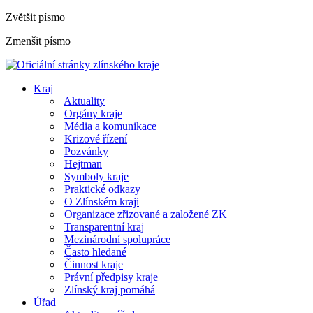
Zvětšit písmo
Zmenšit písmo
Kraj
Aktuality
Orgány kraje
Média a komunikace
Krizové řízení
Pozvánky
Hejtman
Symboly kraje
Praktické odkazy
O Zlínském kraji
Organizace zřizované a založené ZK
Transparentní kraj
Mezinárodní spolupráce
Často hledané
Činnost kraje
Právní předpisy kraje
Zlínský kraj pomáhá
Úřad