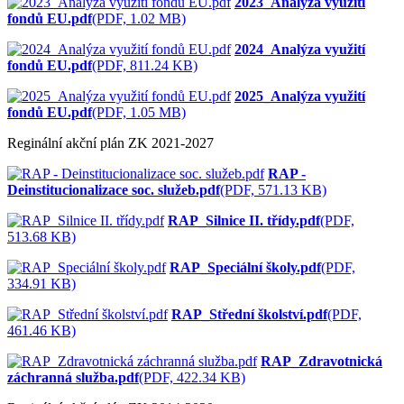
2023_Analýza využití
fondů EU.pdf
(PDF, 1.02 MB)
2024_Analýza využití
fondů EU.pdf
(PDF, 811.24 KB)
2025_Analýza využití
fondů EU.pdf
(PDF, 1.05 MB)
Reginální akční plán ZK 2021-2027
RAP -
Deinstitucionalizace soc. služeb.pdf
(PDF, 571.13 KB)
RAP_Silnice II. třídy.pdf
(PDF,
513.68 KB)
RAP_Speciální školy.pdf
(PDF,
334.91 KB)
RAP_Střední školství.pdf
(PDF,
461.46 KB)
RAP_Zdravotnická
záchranná služba.pdf
(PDF, 422.34 KB)