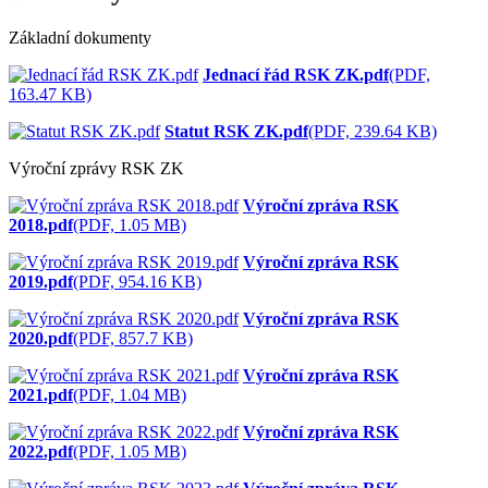
Základní dokumenty
Jednací řád RSK ZK.pdf
(PDF,
163.47 KB)
Statut RSK ZK.pdf
(PDF, 239.64 KB)
Výroční zprávy RSK ZK
Výroční zpráva RSK
2018.pdf
(PDF, 1.05 MB)
Výroční zpráva RSK
2019.pdf
(PDF, 954.16 KB)
Výroční zpráva RSK
2020.pdf
(PDF, 857.7 KB)
Výroční zpráva RSK
2021.pdf
(PDF, 1.04 MB)
Výroční zpráva RSK
2022.pdf
(PDF, 1.05 MB)