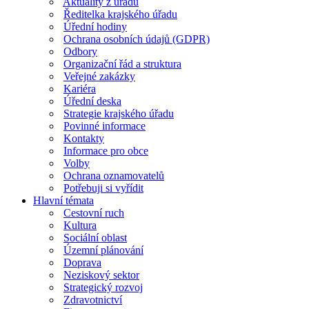
Aktuality z úřadu
Ředitelka krajského úřadu
Úřední hodiny
Ochrana osobních údajů (GDPR)
Odbory
Organizační řád a struktura
Veřejné zakázky
Kariéra
Úřední deska
Strategie krajského úřadu
Povinné informace
Kontakty
Informace pro obce
Volby
Ochrana oznamovatelů
Potřebuji si vyřídit
Hlavní témata
Cestovní ruch
Kultura
Sociální oblast
Územní plánování
Doprava
Neziskový sektor
Strategický rozvoj
Zdravotnictví