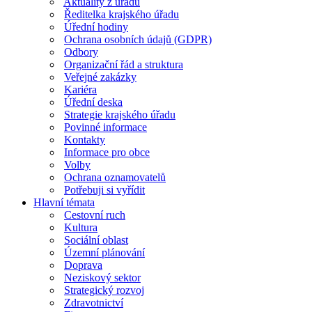
Aktuality z úřadu
Ředitelka krajského úřadu
Úřední hodiny
Ochrana osobních údajů (GDPR)
Odbory
Organizační řád a struktura
Veřejné zakázky
Kariéra
Úřední deska
Strategie krajského úřadu
Povinné informace
Kontakty
Informace pro obce
Volby
Ochrana oznamovatelů
Potřebuji si vyřídit
Hlavní témata
Cestovní ruch
Kultura
Sociální oblast
Územní plánování
Doprava
Neziskový sektor
Strategický rozvoj
Zdravotnictví