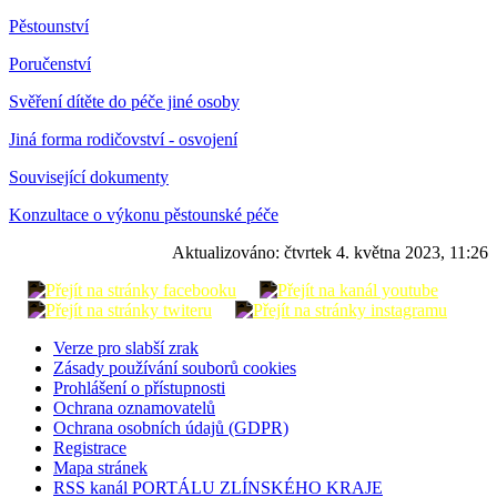
Pěstounství
Poručenství
Svěření dítěte do péče jiné osoby
Jiná forma rodičovství - osvojení
Související dokumenty
Konzultace o výkonu pěstounské péče
Aktualizováno:
čtvrtek 4. května 2023, 11:26
Verze pro slabší zrak
Zásady používání souborů cookies
Prohlášení o přístupnosti
Ochrana oznamovatelů
Ochrana osobních údajů (GDPR)
Registrace
Mapa stránek
RSS kanál PORTÁLU ZLÍNSKÉHO KRAJE