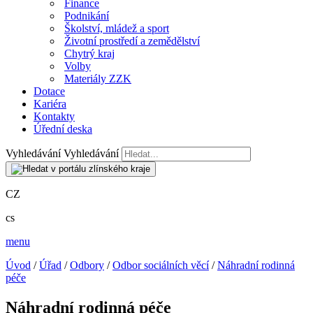
Finance
Podnikání
Školství, mládež a sport
Životní prostředí a zemědělství
Chytrý kraj
Volby
Materiály ZZK
Dotace
Kariéra
Kontakty
Úřední deska
Vyhledávání
Vyhledávání
CZ
cs
menu
Úvod
/
Úřad
/
Odbory
/
Odbor sociálních věcí
/
Náhradní rodinná
péče
Náhradní rodinná péče