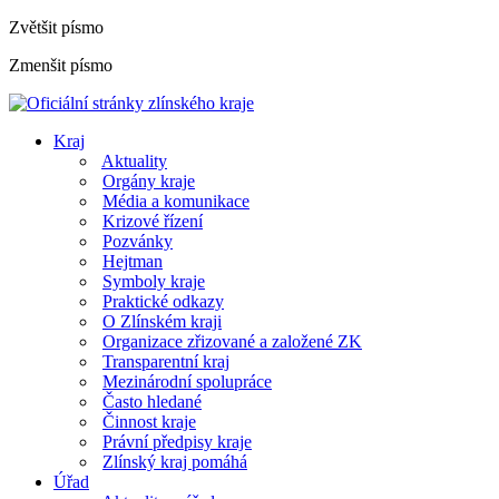
Zvětšit písmo
Zmenšit písmo
Kraj
Aktuality
Orgány kraje
Média a komunikace
Krizové řízení
Pozvánky
Hejtman
Symboly kraje
Praktické odkazy
O Zlínském kraji
Organizace zřizované a založené ZK
Transparentní kraj
Mezinárodní spolupráce
Často hledané
Činnost kraje
Právní předpisy kraje
Zlínský kraj pomáhá
Úřad