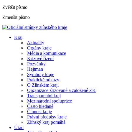
Zvětšit písmo
Zmenšit písmo
Kraj
Aktuality
Orgány kraje
Média a komunikace
Krizové řízení
Pozvánky
Hejtman
Symboly kraje
Praktické odkazy
O Zlínském kraji
Organizace zřizované a založené ZK
Transparentní kraj
Mezinárodní spolupráce
Často hledané
Činnost kraje
Právní předpisy kraje
Zlínský kraj pomáhá
Úřad