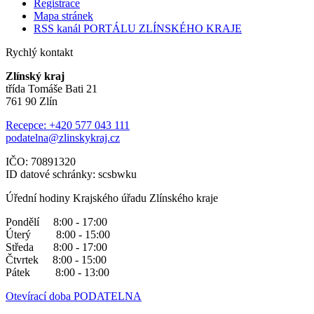
Registrace
Mapa stránek
RSS kanál PORTÁLU ZLÍNSKÉHO KRAJE
Rychlý kontakt
Zlínský kraj
třída Tomáše Bati 21
761 90 Zlín
Recepce: +420 577 043 111
podatelna@zlinskykraj.cz
IČO: 70891320
ID datové schránky: scsbwku
Úřední hodiny Krajského úřadu Zlínského kraje
Pondělí 8:00 - 17:00
Úterý 8:00 - 15:00
Středa 8:00 - 17:00
Čtvrtek 8:00 - 15:00
Pátek 8:00 - 13:00
Otevírací doba PODATELNA