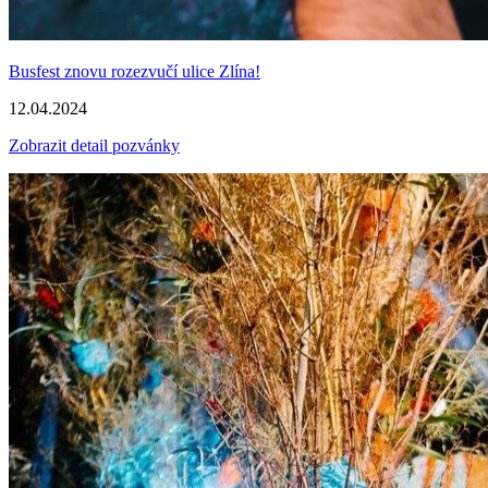
Busfest znovu rozezvučí ulice Zlína!
12.04.2024
Zobrazit detail pozvánky