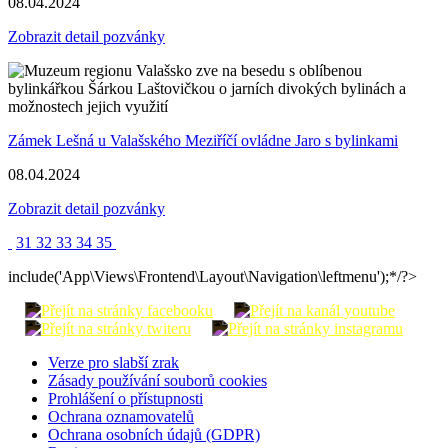
08.04.2024
Zobrazit detail pozvánky
Zámek Lešná u Valašského Meziříčí ovládne Jaro s bylinkami
08.04.2024
Zobrazit detail pozvánky
31
32
33
34
35
include('App\Views\Frontend\Layout\Navigation\leftmenu');*/?>
Verze pro slabší zrak
Zásady používání souborů cookies
Prohlášení o přístupnosti
Ochrana oznamovatelů
Ochrana osobních údajů (GDPR)