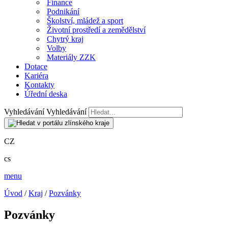
Finance
Podnikání
Školství, mládež a sport
Životní prostředí a zemědělství
Chytrý kraj
Volby
Materiály ZZK
Dotace
Kariéra
Kontakty
Úřední deska
Vyhledávání
Vyhledávání
CZ
cs
menu
Úvod
/
Kraj
/
Pozvánky
Pozvánky