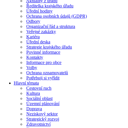
Aktuality z úřadu
Ředitelka krajského úřadu
Úřední hodiny
Ochrana osobních údajů (GDPR)
Odbory
Organizační řád a struktura
Veřejné zakázky
Kariéra
Úřední deska
Strategie krajského úřadu
Povinné informace
Kontakty
Informace pro obce
Volby
Ochrana oznamovatelů
Potřebuji si vyřídit
Hlavní témata
Cestovní ruch
Kultura
Sociální oblast
Územní plánování
Doprava
Neziskový sektor
Strategický rozvoj
Zdravotnictví