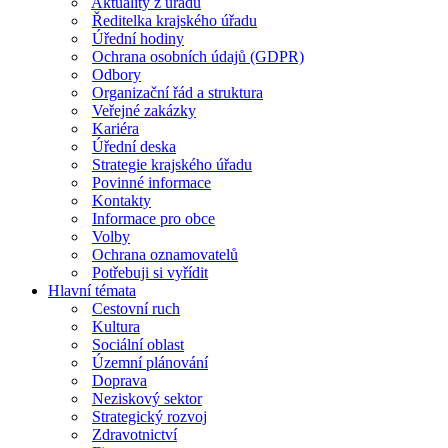
Aktuality z úřadu
Ředitelka krajského úřadu
Úřední hodiny
Ochrana osobních údajů (GDPR)
Odbory
Organizační řád a struktura
Veřejné zakázky
Kariéra
Úřední deska
Strategie krajského úřadu
Povinné informace
Kontakty
Informace pro obce
Volby
Ochrana oznamovatelů
Potřebuji si vyřídit
Hlavní témata
Cestovní ruch
Kultura
Sociální oblast
Územní plánování
Doprava
Neziskový sektor
Strategický rozvoj
Zdravotnictví