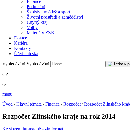
Finance
Podnikání
Školství, mládež a sport
Životní prostředí a zemědělství
Chytrý kraj
Volby
Materiály ZZK
Dotace
Kariéra
Kontakty
Úřední deska
Vyhledávání
Vyhledávání
CZ
cs
menu
Úvod
/
Hlavní témata
/
Finance
/
Rozpočet
/
Rozpočet Zlínského kraj
Rozpočet Zlínského kraje na rok 2014
Ke stažení hromadně - zip formát