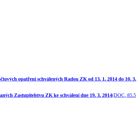
tových opatření schválených Radou ZK od 13. 1. 2014 do 10. 3.
ných Zastupitelstvu ZK ke schválení dne 19. 3. 2014
(DOC, 85.5