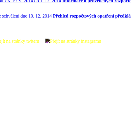
Informace o provedených rozpočto
Přehled rozpočtových opatření předklá