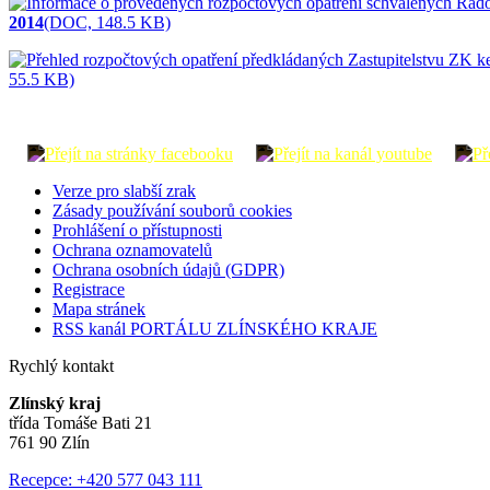
2014
(DOC, 148.5 KB)
55.5 KB)
Verze pro slabší zrak
Zásady používání souborů cookies
Prohlášení o přístupnosti
Ochrana oznamovatelů
Ochrana osobních údajů (GDPR)
Registrace
Mapa stránek
RSS kanál PORTÁLU ZLÍNSKÉHO KRAJE
Rychlý kontakt
Zlínský kraj
třída Tomáše Bati 21
761 90 Zlín
Recepce: +420 577 043 111