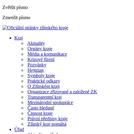
Zvětšit písmo
Zmenšit písmo
Kraj
Aktuality
Orgány kraje
Média a komunikace
Krizové řízení
Pozvánky
Hejtman
Symboly kraje
Praktické odkazy
O Zlínském kraji
Organizace zřizované a založené ZK
Transparentní kraj
Mezinárodní spolupráce
Často hledané
Činnost kraje
Právní předpisy kraje
Zlínský kraj pomáhá
Úřad