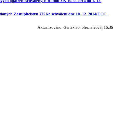
vých opatření schválených Radou ZK 19. 9. 2014 do 1. 12.
daných Zastupitelstvu ZK ke schválení dne 10. 12. 2014
(DOC,
Aktualizováno:
čtvrtek 30. března 2023, 16:36