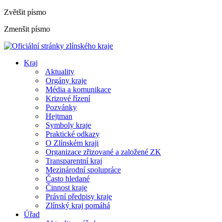
Zvětšit písmo
Zmenšit písmo
Kraj
Aktuality
Orgány kraje
Média a komunikace
Krizové řízení
Pozvánky
Hejtman
Symboly kraje
Praktické odkazy
O Zlínském kraji
Organizace zřizované a založené ZK
Transparentní kraj
Mezinárodní spolupráce
Často hledané
Činnost kraje
Právní předpisy kraje
Zlínský kraj pomáhá
Úřad