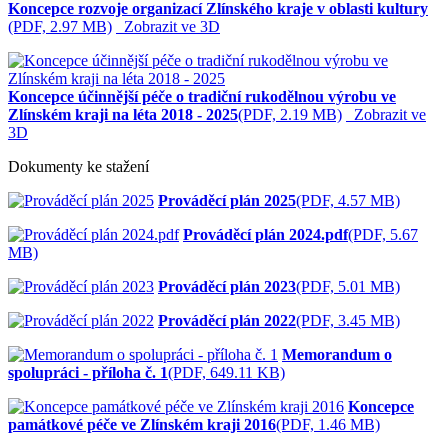
Koncepce rozvoje organizací Zlínského kraje v oblasti kultury
(PDF, 2.97 MB)
Zobrazit ve 3D
Koncepce účinnější péče o tradiční rukodělnou výrobu ve
Zlínském kraji na léta 2018 - 2025
(PDF, 2.19 MB)
Zobrazit ve
3D
Dokumenty ke stažení
Prováděcí plán 2025
(PDF, 4.57 MB)
Prováděcí plán 2024.pdf
(PDF, 5.67
MB)
Prováděcí plán 2023
(PDF, 5.01 MB)
Prováděcí plán 2022
(PDF, 3.45 MB)
Memorandum o
spolupráci - příloha č. 1
(PDF, 649.11 KB)
Koncepce
památkové péče ve Zlínském kraji 2016
(PDF, 1.46 MB)