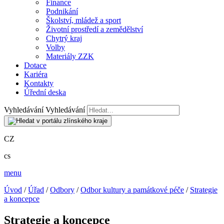
Finance
Podnikání
Školství, mládež a sport
Životní prostředí a zemědělství
Chytrý kraj
Volby
Materiály ZZK
Dotace
Kariéra
Kontakty
Úřední deska
Vyhledávání
Vyhledávání
CZ
cs
menu
Úvod
/
Úřad
/
Odbory
/
Odbor kultury a památkové péče
/
Strategie
a koncepce
Strategie a koncepce