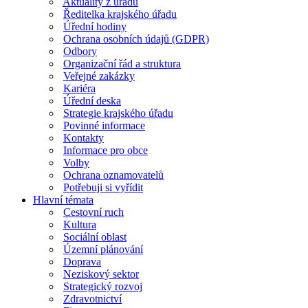
Aktuality z úřadu
Ředitelka krajského úřadu
Úřední hodiny
Ochrana osobních údajů (GDPR)
Odbory
Organizační řád a struktura
Veřejné zakázky
Kariéra
Úřední deska
Strategie krajského úřadu
Povinné informace
Kontakty
Informace pro obce
Volby
Ochrana oznamovatelů
Potřebuji si vyřídit
Hlavní témata
Cestovní ruch
Kultura
Sociální oblast
Územní plánování
Doprava
Neziskový sektor
Strategický rozvoj
Zdravotnictví