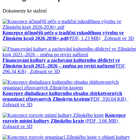
Dokumenty ke stažení
Koncepce účinnější péče o tradiční rukodělnou výrobu ve
Zlínském kraji 2026-2036+.pdf
(PDF, 1.23 MB)
Zobrazit ve 3D
Financování kultury a zachování kulturního dědictví ve
Zlínském kraji 2021–2026 – změna po revizi nařízení
(PDF,
296.34 KB)
Zobrazit ve 3D
Koncepce digitalizace kulturního obsahu sbírkotvorných
organizací zřizovaných Zlínským krajem
(PDF, 350.04 KB)
Zobrazit ve 3D
Koncepce
rozvoje místní kultury Zlínského kraje
(PDF, 3.66 MB)
Zobrazit ve 3D