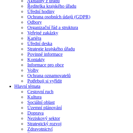
Aktuality z úřadu
Ředitelka krajského úřadu
Úřední hodiny
Ochrana osobních údajů (GDPR)
Odbory
Organizační řád a struktura
Veřejné zakázky
Kariéra
Úřední deska
Strategie krajského úřadu
Povinné informace
Kontakty
Informace pro obce
Volby
Ochrana oznamovatelů
Potřebuji si vyřídit
Hlavní témata
Cestovní ruch
Kultura
Sociální oblast
Územní plánování
Doprava
Neziskový sektor
Strategický rozvoj
Zdravotnictví