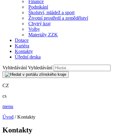
Finance
Podnikání
Školství, mládež a sport
Životní prostředí a zemědělství
Chytrý kraj
Volby
Materiály ZZK
Dotace
Kariéra
Kontakty
Úřední deska
Vyhledávání
Vyhledávání
CZ
cs
menu
Úvod
/ Kontakty
Kontakty