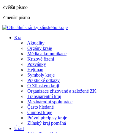
Zvětšit písmo
Zmenšit písmo
Kraj
Aktuality
Orgány kraje
Média a komunikace
Krizové řízení
Pozvánky
Hejtman
Symboly kraje
Praktické odkazy
O Zlínském kraji
Organizace zřizované a založené ZK
Transparentní kraj
Mezinárodní spolupráce
Často hledané
Činnost kraje
Právní předpisy kraje
Zlínský kraj pomáhá
Úřad