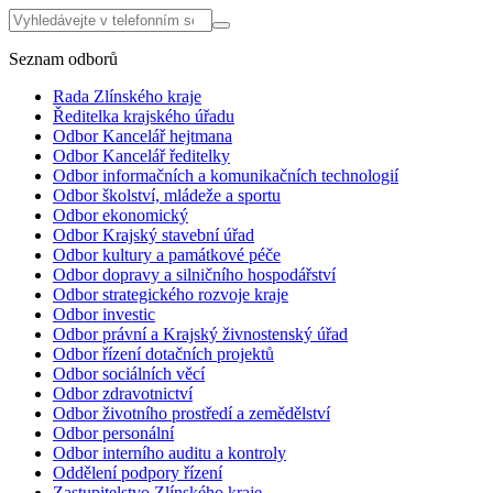
Seznam odborů
Rada Zlínského kraje
Ředitelka krajského úřadu
Odbor Kancelář hejtmana
Odbor Kancelář ředitelky
Odbor informačních a komunikačních technologií
Odbor školství, mládeže a sportu
Odbor ekonomický
Odbor Krajský stavební úřad
Odbor kultury a památkové péče
Odbor dopravy a silničního hospodářství
Odbor strategického rozvoje kraje
Odbor investic
Odbor právní a Krajský živnostenský úřad
Odbor řízení dotačních projektů
Odbor sociálních věcí
Odbor zdravotnictví
Odbor životního prostředí a zemědělství
Odbor personální
Odbor interního auditu a kontroly
Oddělení podpory řízení
Zastupitelstvo Zlínského kraje