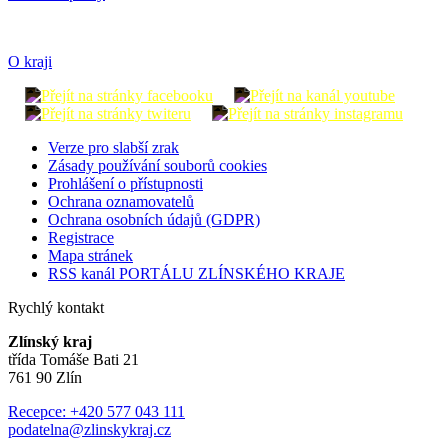
O kraji
Verze pro slabší zrak
Zásady používání souborů cookies
Prohlášení o přístupnosti
Ochrana oznamovatelů
Ochrana osobních údajů (GDPR)
Registrace
Mapa stránek
RSS kanál PORTÁLU ZLÍNSKÉHO KRAJE
Rychlý kontakt
Zlínský kraj
třída Tomáše Bati 21
761 90 Zlín
Recepce: +420 577 043 111
podatelna@zlinskykraj.cz