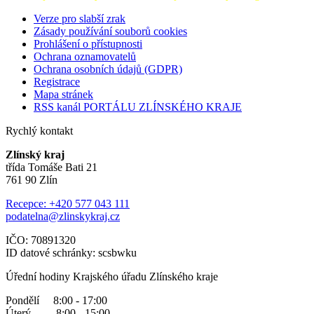
Verze pro slabší zrak
Zásady používání souborů cookies
Prohlášení o přístupnosti
Ochrana oznamovatelů
Ochrana osobních údajů (GDPR)
Registrace
Mapa stránek
RSS kanál PORTÁLU ZLÍNSKÉHO KRAJE
Rychlý kontakt
Zlínský kraj
třída Tomáše Bati 21
761 90 Zlín
Recepce: +420 577 043 111
podatelna@zlinskykraj.cz
IČO: 70891320
ID datové schránky: scsbwku
Úřední hodiny Krajského úřadu Zlínského kraje
Pondělí 8:00 - 17:00
Úterý 8:00 - 15:00