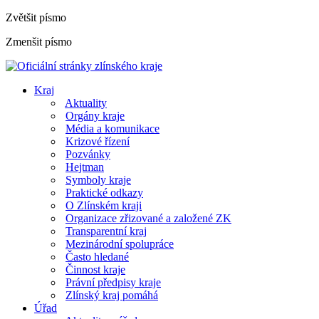
Zvětšit písmo
Zmenšit písmo
Kraj
Aktuality
Orgány kraje
Média a komunikace
Krizové řízení
Pozvánky
Hejtman
Symboly kraje
Praktické odkazy
O Zlínském kraji
Organizace zřizované a založené ZK
Transparentní kraj
Mezinárodní spolupráce
Často hledané
Činnost kraje
Právní předpisy kraje
Zlínský kraj pomáhá
Úřad