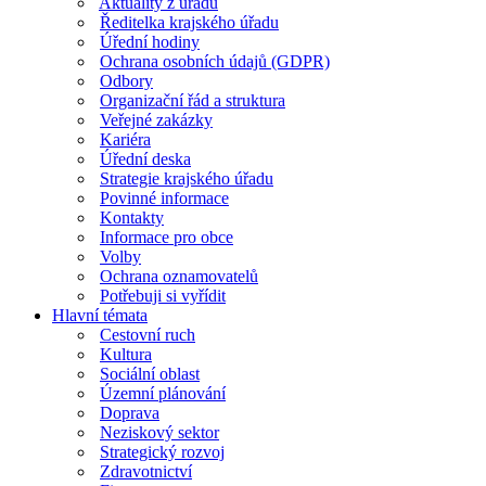
Aktuality z úřadu
Ředitelka krajského úřadu
Úřední hodiny
Ochrana osobních údajů (GDPR)
Odbory
Organizační řád a struktura
Veřejné zakázky
Kariéra
Úřední deska
Strategie krajského úřadu
Povinné informace
Kontakty
Informace pro obce
Volby
Ochrana oznamovatelů
Potřebuji si vyřídit
Hlavní témata
Cestovní ruch
Kultura
Sociální oblast
Územní plánování
Doprava
Neziskový sektor
Strategický rozvoj
Zdravotnictví