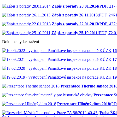
Zápis z porady 28.01.2014
(PDF, 217
Zápis z porady 26.11.2013
(PDF, 246
Zápis z porady 22.01.2013
(PDF, 427
Zápis z porady 25.10.2011
(PDF, 72.0
Dokumenty ke stažení
16
17
18
19
Prezentace Thermo sanace 201
Prezentace St
Prezentace Hliněný dům 2018
(PD