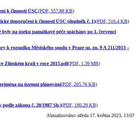
ení k činnosti ÚSC
(PDF, 557.88 KB)
dické doporučení k činnosti ÚSC (doplněk č. 1)
(PDF, 516.4 KB)
ré byly na úseku památkové péče spáchány po 1. červenci
ury k rozsudku Městského soudu v Praze sp. zn. 9 A 211/2013 –
e Zlínském kraji v roce 2015.pdf
(PDF, 1.39 MB)
 zejména na územní plánování
(PDF, 265.76 KB)
y podle zákona č. 20/1987 Sb.)
(PDF, 180.29 KB)
Aktualizováno:
středa 17. května 2023, 13:07