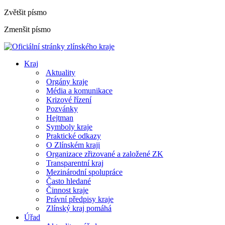
Zvětšit písmo
Zmenšit písmo
Kraj
Aktuality
Orgány kraje
Média a komunikace
Krizové řízení
Pozvánky
Hejtman
Symboly kraje
Praktické odkazy
O Zlínském kraji
Organizace zřizované a založené ZK
Transparentní kraj
Mezinárodní spolupráce
Často hledané
Činnost kraje
Právní předpisy kraje
Zlínský kraj pomáhá
Úřad