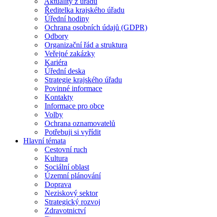
Aktuality z úřadu
Ředitelka krajského úřadu
Úřední hodiny
Ochrana osobních údajů (GDPR)
Odbory
Organizační řád a struktura
Veřejné zakázky
Kariéra
Úřední deska
Strategie krajského úřadu
Povinné informace
Kontakty
Informace pro obce
Volby
Ochrana oznamovatelů
Potřebuji si vyřídit
Hlavní témata
Cestovní ruch
Kultura
Sociální oblast
Územní plánování
Doprava
Neziskový sektor
Strategický rozvoj
Zdravotnictví