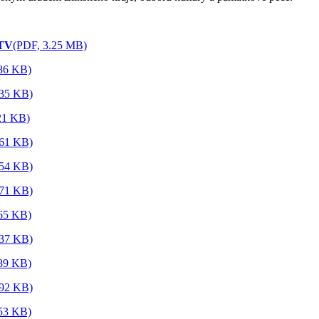
FTV
(PDF, 3.25 MB)
86 KB)
.35 KB)
21 KB)
.61 KB)
.54 KB)
.71 KB)
65 KB)
.37 KB)
89 KB)
.92 KB)
53 KB)