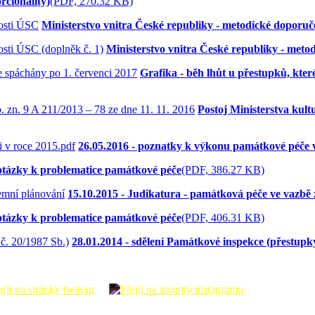
rcionality)
(PDF, 270.32 KB)
Ministerstvo vnitra České republiky - metodické doporuč
Ministerstvo vnitra České republiky - meto
Grafika - běh lhůt u přestupků, kte
Postoj Ministerstva kult
26.05.2016 - poznatky k výkonu památkové péče v
 otázky k problematice památkové péče
(PDF, 386.27 KB)
15.10.2015 - Judikatura - památková péče ve vazbě
 otázky k problematice památkové péče
(PDF, 406.31 KB)
28.01.2014 - sdělení Památkové inspekce (přestupk