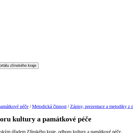
památkové péče
/
Metodická činnost
/
Zápisy, prezentace a metodiky z 
boru kultury a památkové péče
jským úřadem Zlínského kraje, odboru kultury a památkové péče.