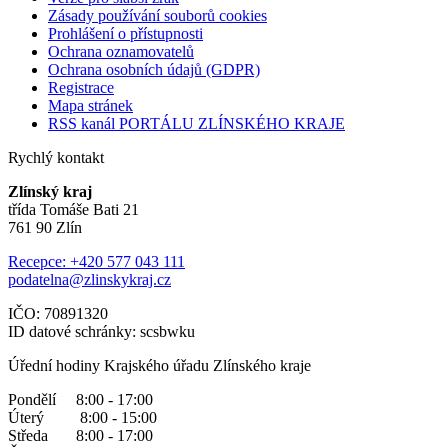
Zásady používání souborů cookies
Prohlášení o přístupnosti
Ochrana oznamovatelů
Ochrana osobních údajů (GDPR)
Registrace
Mapa stránek
RSS kanál PORTÁLU ZLÍNSKÉHO KRAJE
Rychlý kontakt
Zlínský kraj
třída Tomáše Bati 21
761 90 Zlín
Recepce: +420 577 043 111
podatelna@zlinskykraj.cz
IČO: 70891320
ID datové schránky: scsbwku
Úřední hodiny Krajského úřadu Zlínského kraje
Pondělí 8:00 - 17:00
Úterý 8:00 - 15:00
Středa 8:00 - 17:00