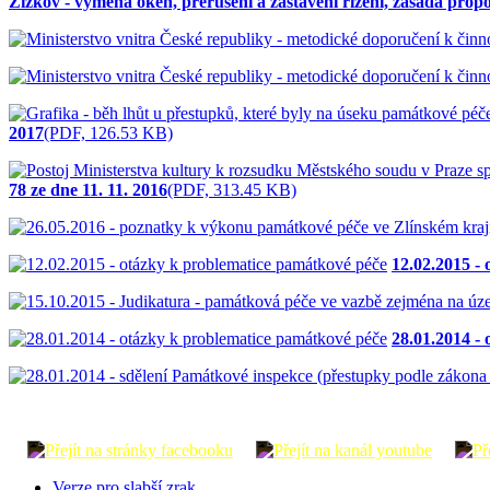
Žižkov - výměna oken, přerušení a zastavení řízení, zásada propo
2017
(PDF, 126.53 KB)
78 ze dne 11. 11. 2016
(PDF, 313.45 KB)
12.02.2015 -
28.01.2014 -
Verze pro slabší zrak