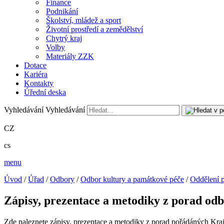
Finance
Podnikání
Školství, mládež a sport
Životní prostředí a zemědělství
Chytrý kraj
Volby
Materiály ZZK
Dotace
Kariéra
Kontakty
Úřední deska
Vyhledávání
Vyhledávání
CZ
cs
menu
Úvod
/
Úřad
/
Odbory
/
Odbor kultury a památkové péče
/
Oddělení 
Zápisy, prezentace a metodiky z porad od
Zde naleznete zápisy, prezentace a metodiky z porad pořádáných Kra