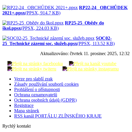
RP22-24_ OBCHŮDEK
2021+.ppsx
(PPSX, 914.7 KB)
RP25-25_Obědy do
škol.ppsx
(PPSX, 224.03 KB)
SOC02-
25_Technické zázemí soc. služeb.ppsx
(PPSX, 113.52 KB)
Aktualizováno:
čtvrtek 11. prosinec 2025, 12:32
Verze pro slabší zrak
Zásady používání souborů cookies
Prohlášení o přístupnosti
Ochrana oznamovatelů
Ochrana osobních údajů (GDPR)
Registrace
Mapa stránek
RSS kanál PORTÁLU ZLÍNSKÉHO KRAJE
Rychlý kontakt