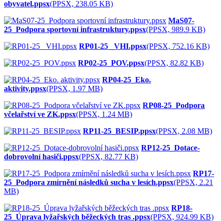
obyvatel.ppsx
(PPSX, 238.05 KB)
MaS07-
25_Podpora sportovní infrastruktury.ppsx
(PPSX, 989.9 KB)
RP01-25 _VHI.ppsx
(PPSX, 752.16 KB)
RP02-25_POV.ppsx
(PPSX, 82.82 KB)
RP04-25_Eko.
aktivity.ppsx
(PPSX, 1.97 MB)
RP08-25_Podpora
včelařství ve ZK.ppsx
(PPSX, 1.24 MB)
RP11-25_BESIP.ppsx
(PPSX, 2.08 MB)
RP12-25_Dotace-
dobrovolní hasiči.ppsx
(PPSX, 82.77 KB)
RP17-
25_Podpora zmírnění následků sucha v lesích.ppsx
(PPSX, 2.21
MB)
RP18-
25_Úprava lyžařských běžeckých tras .ppsx
(PPSX, 924.99 KB)