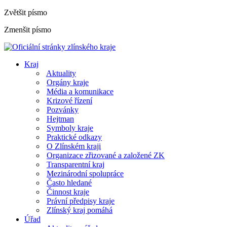
Zvětšit písmo
Zmenšit písmo
Kraj
Aktuality
Orgány kraje
Média a komunikace
Krizové řízení
Pozvánky
Hejtman
Symboly kraje
Praktické odkazy
O Zlínském kraji
Organizace zřizované a založené ZK
Transparentní kraj
Mezinárodní spolupráce
Často hledané
Činnost kraje
Právní předpisy kraje
Zlínský kraj pomáhá
Úřad