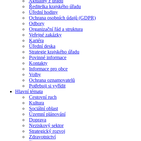
Aktuality z úřadu
Ředitelka krajského úřadu
Úřední hodiny
Ochrana osobních údajů (GDPR)
Odbory
Organizační řád a struktura
Veřejné zakázky
Kariéra
Úřední deska
Strategie krajského úřadu
Povinné informace
Kontakty
Informace pro obce
Volby
Ochrana oznamovatelů
Potřebuji si vyřídit
Hlavní témata
Cestovní ruch
Kultura
Sociální oblast
Územní plánování
Doprava
Neziskový sektor
Strategický rozvoj
Zdravotnictví