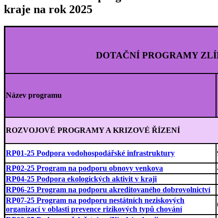
kraje na rok 2025
DOTAČNÍ PROGRAMY ZLÍ
Název programu
ROZVOJOVÉ PROGRAMY A KRIZOVÉ ŘÍZENÍ
RP01-25 Podpora vodohospodářské infrastruktury
RP02-25 Program na podporu obnovy venkova
RP04-25 Podpora ekologických aktivit v kraji
RP06-25 Program na podporu akreditovaného dobrovolnictví
RP07-25 Program na podporu nestátních neziskových
organizací v oblasti prevence rizikových typů chování