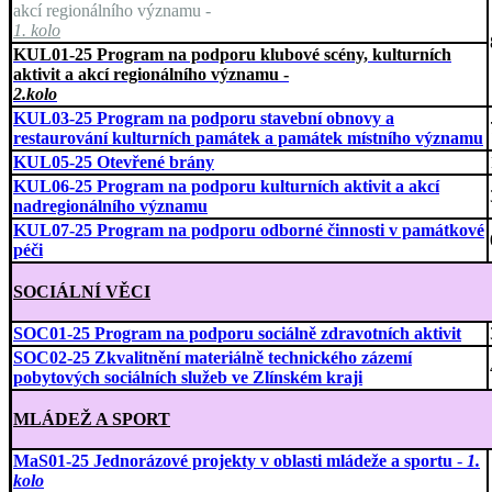
akcí regionálního významu -
1. kolo
KUL01-25 Program na podporu klubové scény, kulturních
aktivit a akcí regionálního významu -
2.kolo
KUL03-25 Program na podporu stavební obnovy a
restaurování kulturních památek a památek místního významu
KUL05-25 Otevřené brány
KUL06-25 Program na podporu kulturních aktivit a akcí
nadregionálního významu
KUL07-25 Program na podporu odborné činnosti v památkové
péči
SOCIÁLNÍ VĚCI
SOC01-25 Program na podporu sociálně zdravotních aktivit
SOC02-25 Zkvalitnění materiálně technického zázemí
pobytových sociálních služeb ve Zlínském kraji
MLÁDEŽ A SPORT
MaS01-25 Jednorázové projekty v oblasti mládeže a sportu
-
1.
kolo