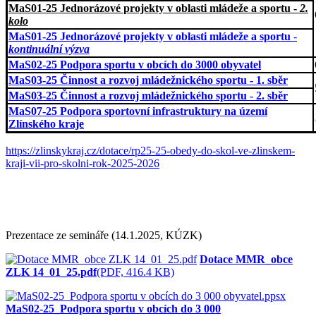
MaS01-25 Jednorázové projekty v oblasti mládeže a sportu -
2.
kolo
MaS01-25 Jednorázové projekty v oblasti mládeže a sportu
-
kontinuální výzva
MaS02-25 Podpora sportu v obcích do 3000 obyvatel
MaS03-25 Činnost a rozvoj mládežnického sportu - 1. sběr
MaS03-25 Činnost a rozvoj mládežnického sportu - 2. sběr
MaS07-25 Podpora sportovní infrastruktury na území
Zlínského kraje
https://zlinskykraj.cz/dotace/rp25-25-obedy-do-skol-ve-zlinskem-
kraji-vii-pro-skolni-rok-2025-2026
Prezentace ze semináře (14.1.2025, KÚZK)
Dotace MMR_obce
ZLK 14_01_25.pdf
(PDF, 416.4 KB)
MaS02-25_Podpora sportu v obcích do 3 000