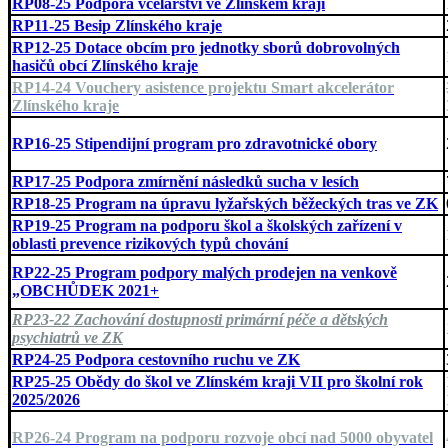
RP08-25 Podpora včelařství ve Zlínském kraji
RP11-25 Besip Zlínského kraje
RP12-25 Dotace obcím pro jednotky sborů dobrovolných
hasičů obcí Zlínského kraje
RP14-24 Vouchery asistence projektu Smart akcelerátor
Zlínského kraje
RP16-25 Stipendijní program pro zdravotnické obory
RP17-25 Podpora zmírnění následků sucha v lesích
RP18-25 Program na úpravu lyžařských běžeckých tras ve ZK
RP19-25 Program na podporu škol a školských zařízení v
oblasti prevence rizikových typů chování
RP22-25 Program podpory malých prodejen na venkově
„OBCHŮDEK 2021+
RP23-22 Zachování dostupnosti primární péče a dětských
psychiatrů ve ZK
RP24-25 Podpora cestovního ruchu ve ZK
RP25-25 Obědy do škol ve Zlínském kraji VII pro školní rok
2025/2026
RP26-24 Program na podporu rozvoje obcí nad 5000 obyvatel