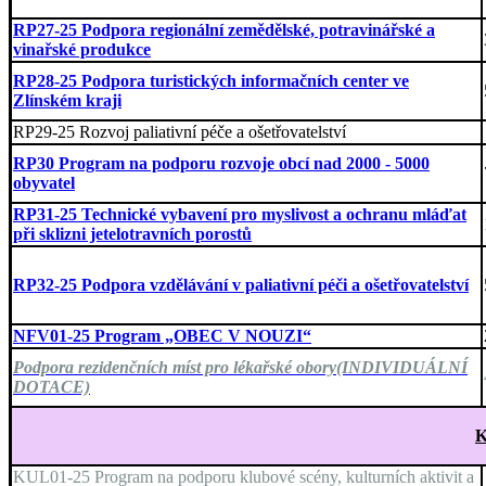
RP27-25 Podpora regionální zemědělské, potravinářské a
vinařské produkce
RP28-25 Podpora turistických informačních center ve
Zlínském kraji
RP29-25 Rozvoj paliativní péče a ošetřovatelství
RP30 Program na podporu rozvoje obcí nad 2000 - 5000
obyvatel
RP31-25 Technické vybavení pro myslivost a ochranu mláďat
při sklizni jetelotravních porostů
RP32-25 Podpora vzdělávání v paliativní péči a ošetřovatelství
NFV01-25 Program „OBEC V NOUZI“
Podpora rezidenčních míst pro lékařské obory
(INDIVIDUÁLNÍ
DOTACE)
KUL01-25 Program na podporu klubové scény, kulturních aktivit a